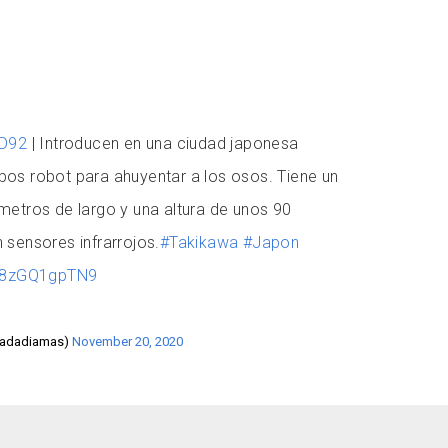
D92
| Introducen en una ciudad japonesa
os robot para ahuyentar a los osos. Tiene un
metros de largo y una altura de unos 90
 sensores infrarrojos.
#Takikawa
#Japon
m/8zGQ1gpTN9
cadadiamas)
November 20, 2020