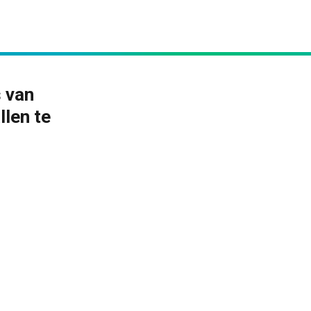
s van
len te