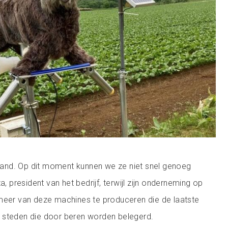
nd. Op dit moment kunnen we ze niet snel genoeg
a, president van het bedrijf, terwijl zijn onderneming op
 meer van deze machines te produceren die de laatste
 steden die door beren worden belegerd.