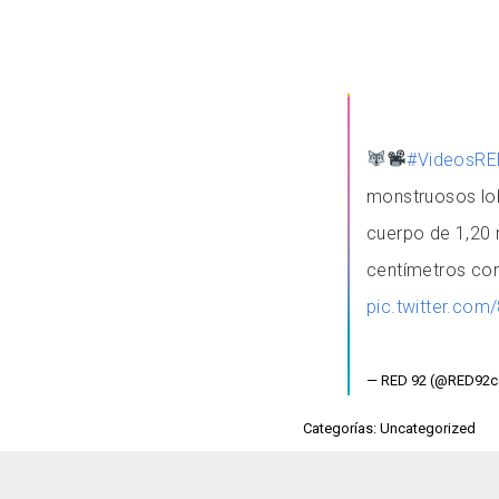
#VideosRE
monstruosos lob
cuerpo de 1,20 
centímetros con
pic.twitter.co
— RED 92 (@RED92
Categorías: Uncategorized