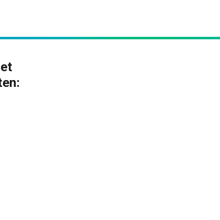
het
ten: