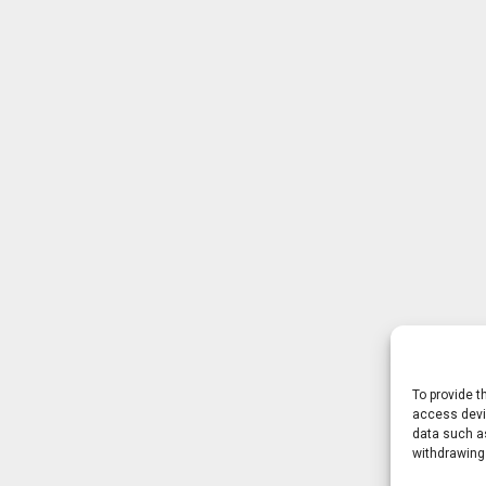
To provide t
access devic
data such as
withdrawing