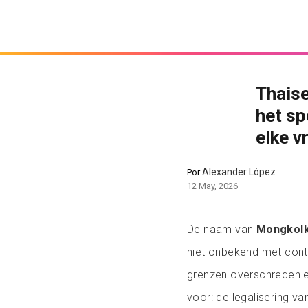
Thaise
het sp
elke v
Alexander López
Por
12 May, 2026
De naam van
Mongkolk
niet onbekend met contr
grenzen overschreden en
voor: de legalisering v