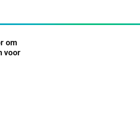
or om
n voor