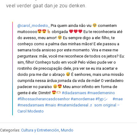
veel verder gaat dan je zou denken.
@carol_modesto_
Pra quem ainda não viu
comentem
muitooooo
obrigada
Eu te reconheceria até
do avesso, meu amor!
Eu sempre digo a ele: filho, te
conheço como a palma das minhas mãos! E ele passou a
semana toda ansioso por este momento. Vira e mexe me
perguntava: mãe, você me reconhece de todos os jeitos? Eu:
sim, filho! Conheço tudo em você! Pelo vídeo pude ver o
rostinho de preocupação dele, pra ver se eu iria acertar e
doido pra me dar o abraço
É senhores, mais uma missão
cumprida nessa árdua jornada da vida de mãe! O verdadeiro
padecer no paraíso
Meu amor infinito em forma de
gente é ele: Dimitri!
#diadasmaes
#maedemenino
#filhossaoherancasdosenhor
#amordemae
#fypシ゚
#mae
#mesdasmaes
#maio
#maternidadereal
♬ som original –
Carol Modesto
Categorías:
Cultura y Entretención
,
Mundo