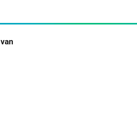
 van
?