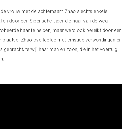
 de vrouw met de achternaam Zhao slechts enkele
len door een Siberische tijger die haar van de weg
robeerde haar te helpen, maar werd ook bereikt door een
 ter plaatse. Zhao overleefde met ernstige verwondingen en
 gebracht, terwijl haar man en zoon, die in het voertuig
n.