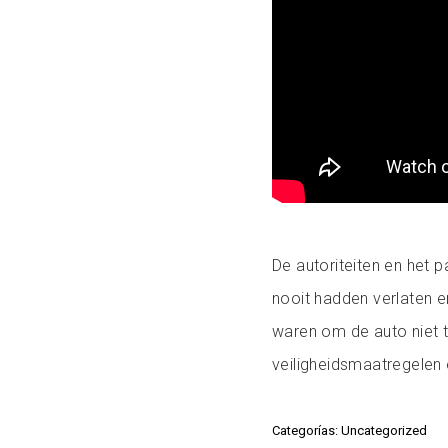
De autoriteiten en het 
nooit hadden verlaten 
waren om de auto niet t
veiligheidsmaatregelen 
Categorías: Uncategorized