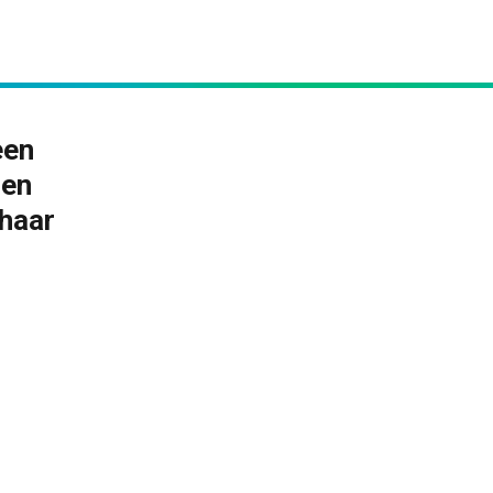
een
len
 haar