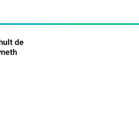
hult de
yneth