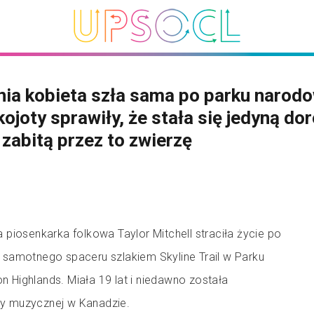
nia kobieta szła sama po parku narod
kojoty sprawiły, że stała się jedyną do
zabitą przez to zwierzę
piosenkarka folkowa Taylor Mitchell straciła życie po
samotnego spaceru szlakiem Skyline Trail w Parku
Highlands. Miała 19 lat i niedawno została
y muzycznej w Kanadzie.