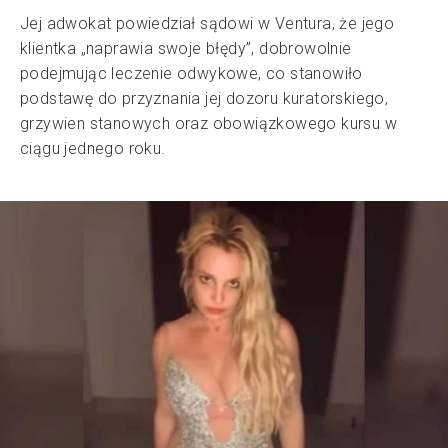
Jej adwokat powiedział sądowi w Ventura, że jego
klientka „naprawia swoje błędy”, dobrowolnie
podejmując leczenie odwykowe, co stanowiło
podstawę do przyznania jej dozoru kuratorskiego,
grzywien stanowych oraz obowiązkowego kursu w
ciągu jednego roku.