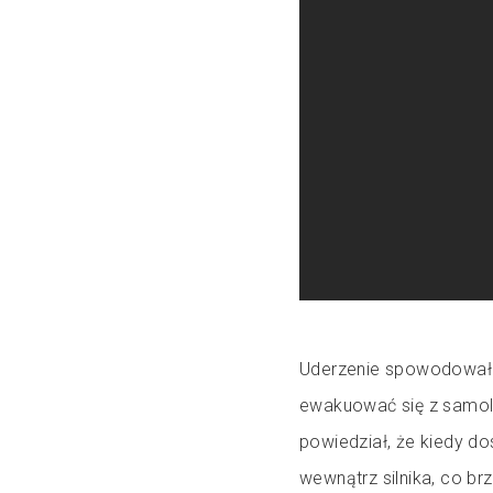
Uderzenie spowodowało 
ewakuować się z samolot
powiedział, że kiedy dos
wewnątrz silnika, co br