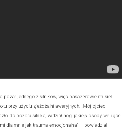
pożar jednego z silników, więc pasażerowie musieli
u przy użyciu zjeżdżalni awaryjnych. „Mój ojciec
zło do pożaru silnika, widział nogi jakiejś osoby wirujące
zmi dla mnie jak trauma emocjonalna” — powiedział