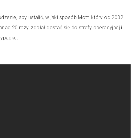
zenie, aby ustalić, w jaki sposób Mott, który od 2002
nad 20 razy, zdołał dostać się do strefy operacyjnej i
wypadku.