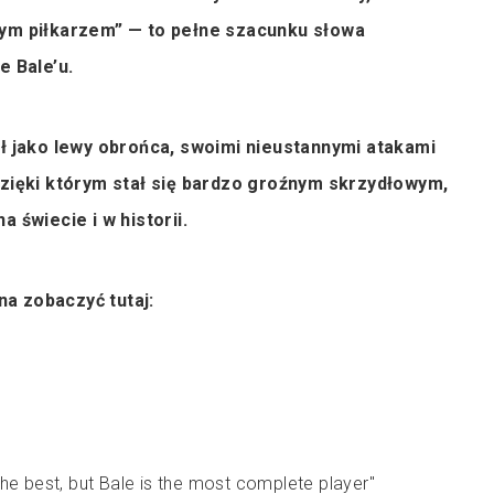
nym piłkarzem” — to pełne szacunku słowa
e Bale’u.
ał jako lewy obrońca, swoimi nieustannymi atakami
dzięki którym stał się bardzo groźnym skrzydłowym,
a świecie i w historii.
a zobaczyć tutaj:
 the best, but Bale is the most complete player"