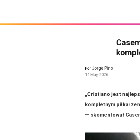
Casemi
komple
Jorge Pino
Por
14 May, 2026
„Cristiano jest najleps
kompletnym piłkarzem.
— skomentował Casemi