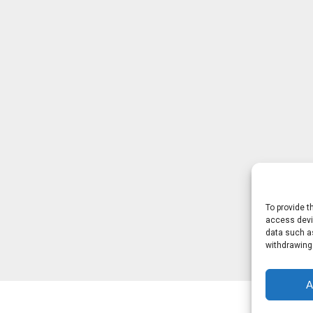
To provide t
access devic
data such as
withdrawing
A