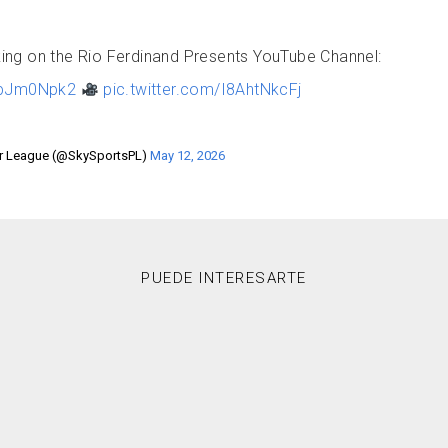
ng on the Rio Ferdinand Presents YouTube Channel:
wpJm0Npk2
pic.twitter.com/I8AhtNkcFj
er League (@SkySportsPL)
May 12, 2026
PUEDE INTERESARTE