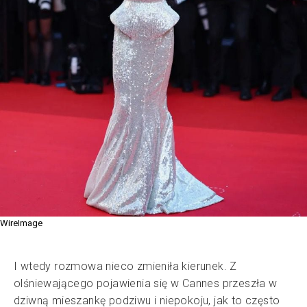
WireImage
I wtedy rozmowa nieco zmieniła kierunek. Z
olśniewającego pojawienia się w Cannes przeszła w
dziwną mieszankę podziwu i niepokoju, jak to często