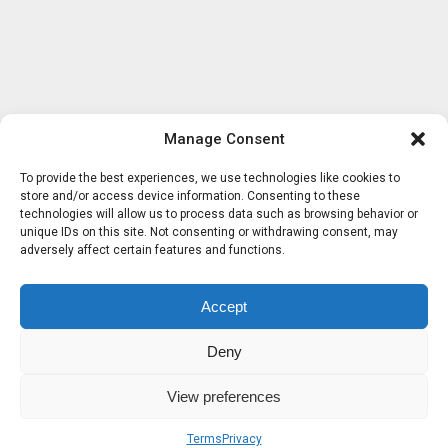
Manage Consent
To provide the best experiences, we use technologies like cookies to
store and/or access device information. Consenting to these
technologies will allow us to process data such as browsing behavior or
unique IDs on this site. Not consenting or withdrawing consent, may
adversely affect certain features and functions.
Accept
Deny
View preferences
Terms
Privacy
Sobre nosotros
Términos
Privacidad