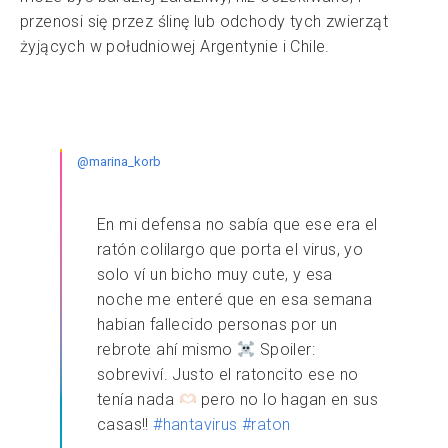
przenosi się przez ślinę lub odchody tych zwierząt
żyjących w południowej Argentynie i Chile.
@marina_korb
En mi defensa no sabía que ese era el
ratón colilargo que porta el virus, yo
solo ví un bicho muy cute, y esa
noche me enteré que en esa semana
habian fallecido personas por un
rebrote ahí mismo
Spoiler:
sobreviví. Justo el ratoncito ese no
tenía nada
pero no lo hagan en sus
casas!!
#hantavirus
#raton