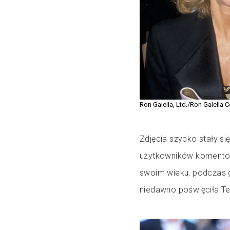
Ron Galella, Ltd./Ron Galella C
Zdjęcia szybko stały s
użytkowników komentow
swoim wieku, podczas g
niedawno poświęciła Te