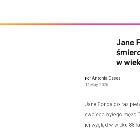
Jane F
śmierc
w wiek
Antonia Osses
Por
14 May, 2026
Jane Fonda po raz pier
swojego byłego męża Te
jej wygląd w wieku 88 la