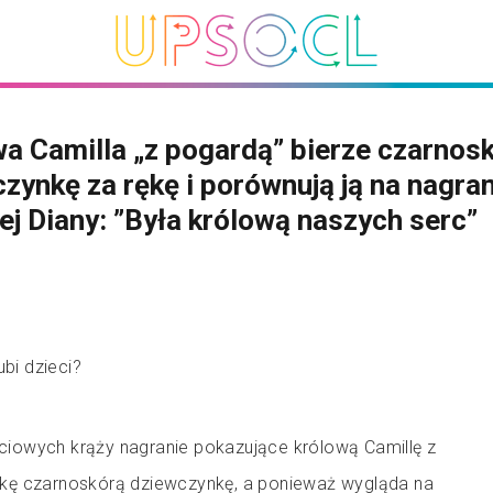
a Camilla „z pogardą” bierze czarnos
zynkę za rękę i porównują ją na nagra
ej Diany: ”Była królową naszych serc”
ubi dzieci?
iowych krąży nagranie pokazujące królową Camillę z
 rękę czarnoskórą dziewczynkę, a ponieważ wygląda na