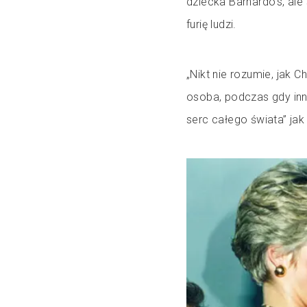
dziecka Barnardo’s, ale
furię ludzi.
„Nikt nie rozumie, jak
osoba, podczas gdy inni 
serc całego świata” jak