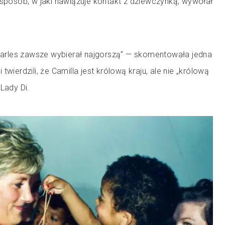
 sposób, w jaki nawiązuje kontakt z dziewczynką, wywołał
 Charles zawsze wybierał najgorszą” — skomentowała jedna
twierdzili, że Camilla jest królową kraju, ale nie „królową
 Lady Di.