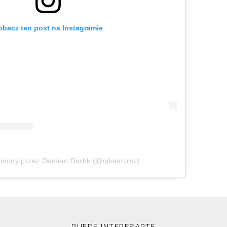
obacz ten post na Instagramie
pniony przez Demian Darhk (@qikemcruz)
PUEDE INTERESARTE