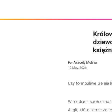
Królow
dziewc
księżn
Aracely Molina
Por
12 May, 2026
Czy to możliwe, że nie l
W mediach społecznośc
Anglii, która bierze za