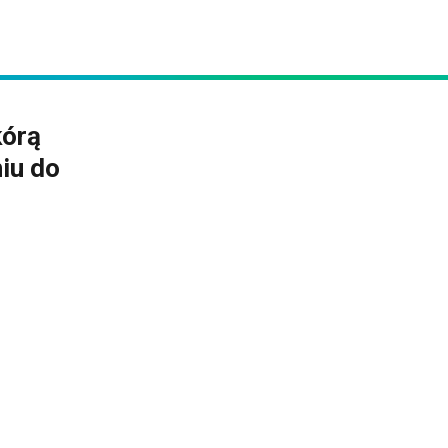
kórą
niu do