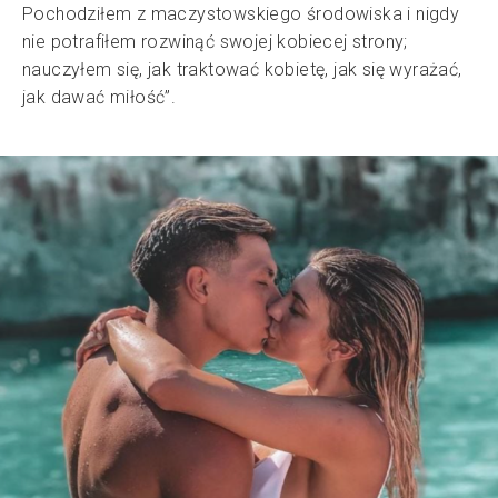
Pochodziłem z maczystowskiego środowiska i nigdy
nie potrafiłem rozwinąć swojej kobiecej strony;
nauczyłem się, jak traktować kobietę, jak się wyrażać,
jak dawać miłość”.