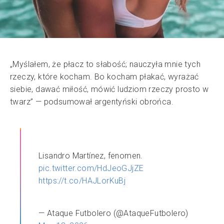
„Myślałem, że płacz to słabość; nauczyła mnie tych
rzeczy, które kocham. Bo kocham płakać, wyrażać
siebie, dawać miłość, mówić ludziom rzeczy prosto w
twarz” — podsumował argentyński obrońca.
Lisandro Martínez, fenomen.
pic.twitter.com/HdJeoGJjZE
https://t.co/HAJLorKuBj
— Ataque Futbolero (@AtaqueFutbolero)