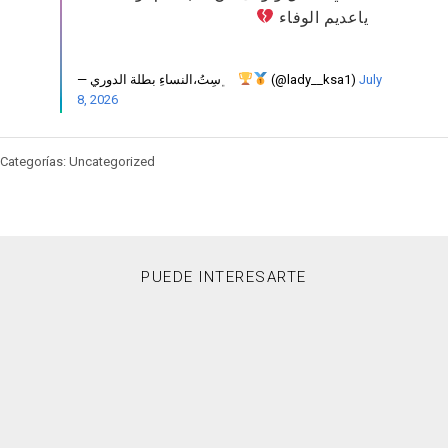
ياعديم الوفاء
— ‏ ‏ ﮼سِتُ،النساءِ بطلة الدوري
(@lady__ksa1)
July
8, 2026
Categorías: Uncategorized
PUEDE INTERESARTE