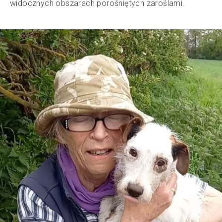
widocznych obszarach porośniętych zaroślami.