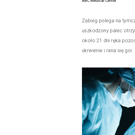
ABC Medical Center
Zabieg polega na tymc
uszkodzony palec otrzym
około 21 dni ręka poz
ukrwienie i rana się goi.