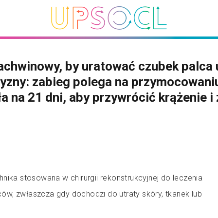
achwinowy, by uratować czubek palca 
zny: zabieg polega na przymocowaniu
ła na 21 dni, aby przywrócić krążenie i
nika stosowana w chirurgii rekonstrukcyjnej do leczenia
w, zwłaszcza gdy dochodzi do utraty skóry, tkanek lub