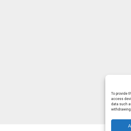
To provide t
access devic
data such as
withdrawing
A