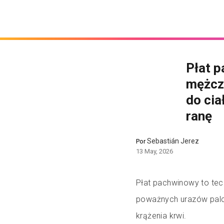
Płat p
mężczy
do cia
ranę
Sebastián Jerez
Por
13 May, 2026
Płat pachwinowy to tech
poważnych urazów palcó
krążenia krwi.