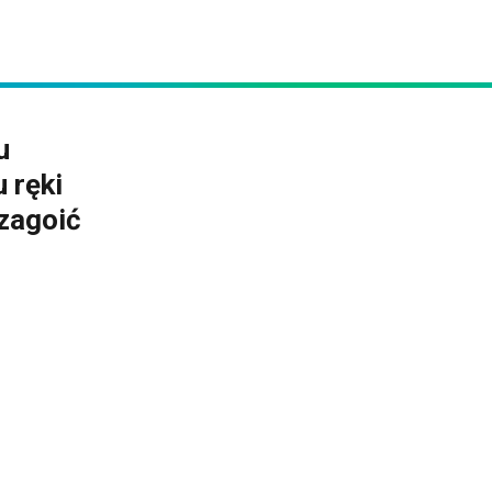
u
 ręki
 zagoić