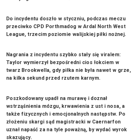
Do incydentu doszło w styczniu, podczas meczu
przeciwko CPD Porthmadog w Ardal North West
League, trzecim poziomie walijskiej piłki nożnej.
Nagrania z incydentu szybko stały się viralem:
Taylor wymierzył bezpośredni cios łokciem w
twarz Brookwella, gdy piłka nie była nawet w grze,
na kilka sekund przed rzutem karnym.
Poszkodowany upadł na murawę i doznał
wstrząśnienia mózgu, krwawienia z ust i nosa, a
także fizycznych i emocjonalnych następstw. Po
złożeniu skargi sąd magistracki w Caernarfon
uznał napaść za na tyle poważną, by wydać wyrok
skazujący.