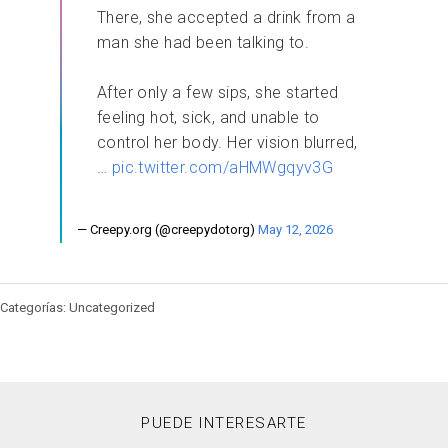
There, she accepted a drink from a
man she had been talking to.
After only a few sips, she started
feeling hot, sick, and unable to
control her body. Her vision blurred,
…
pic.twitter.com/aHMWgqyv3G
— Creepy.org (@creepydotorg)
May 12, 2026
Categorías: Uncategorized
PUEDE INTERESARTE