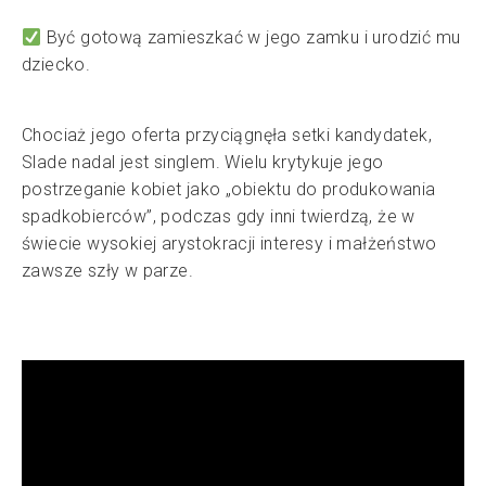
Być gotową zamieszkać w jego zamku i urodzić mu
dziecko.
Chociaż jego oferta przyciągnęła setki kandydatek,
Slade nadal jest singlem. Wielu krytykuje jego
postrzeganie kobiet jako „obiektu do produkowania
spadkobierców”, podczas gdy inni twierdzą, że w
świecie wysokiej arystokracji interesy i małżeństwo
zawsze szły w parze.