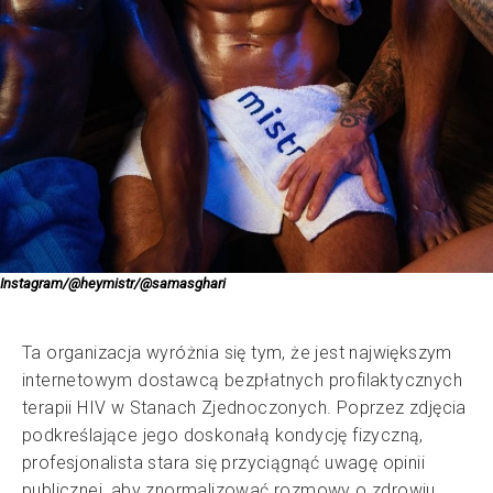
Instagram/@heymistr/@samasghari
Ta organizacja wyróżnia się tym, że jest największym
internetowym dostawcą bezpłatnych profilaktycznych
terapii HIV w Stanach Zjednoczonych. Poprzez zdjęcia
podkreślające jego doskonałą kondycję fizyczną,
profesjonalista stara się przyciągnąć uwagę opinii
publicznej, aby znormalizować rozmowy o zdrowiu