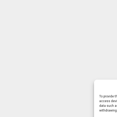
To provide t
access devic
data such as
withdrawing