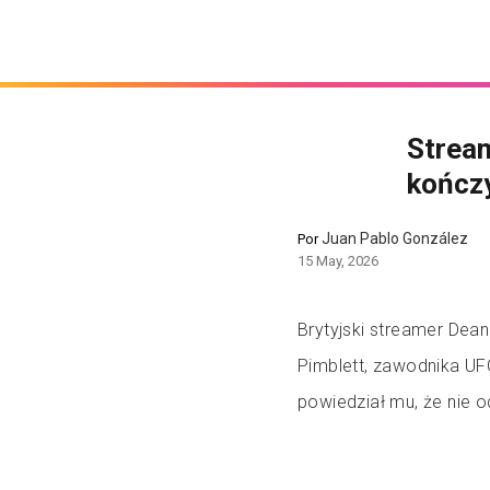
Strea
kończy
Juan Pablo González
Por
15 May, 2026
Brytyjski streamer Dea
Pimblett, zawodnika UF
powiedział mu, że nie 