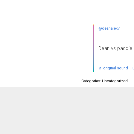
@deanalex7
Dean vs paddie 
♬ original sound – 
Categorías: Uncategorized