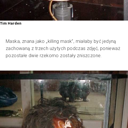
Tim Harden
Maska, znana jako „killing mask”, miałaby być jedyną
zachowaną z trzech użytych podczas zdjęć, ponieważ
pozostałe dwie rzekomo zostały zniszczone.