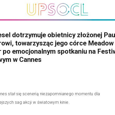
esel dotrzymuje obietnicy złożonej Pa
rowi, towarzysząc jego córce Meadow
 po emocjonalnym spotkaniu na Festi
wym w Cannes
nes stał się scenerią niezapomnianego momentu dla
iejszych sag akcji w światowym kinie.