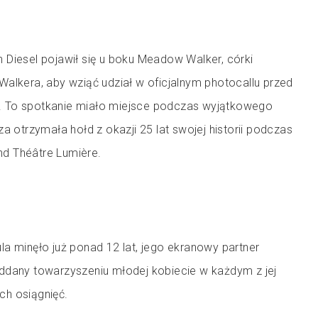
 Diesel pojawił się u boku Meadow Walker, córki
alkera, aby wziąć udział w oficjalnym photocallu przed
 To spotkanie miało miejsce podczas wyjątkowego
za otrzymała hołd z okazji 25 lat swojej historii podczas
d Théâtre Lumière.
a minęło już ponad 12 lat, jego ekranowy partner
ddany towarzyszeniu młodej kobiecie w każdym z jej
h osiągnięć.