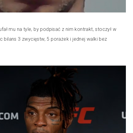
ał mu na tyle, by podpisać z nim kontrakt, stoczył w
c bilans 3 zwycięstw, 5 porażek i jednej walki bez