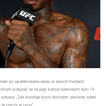
główki po opublikowaniu wpisu w swoich mediach
którym pokazał, że na jego koncie bankowym było 13
sytuacji: „Tyle kosztuje bycie dorosłym: płacenie opłat
 te rzeczy w życiu”.