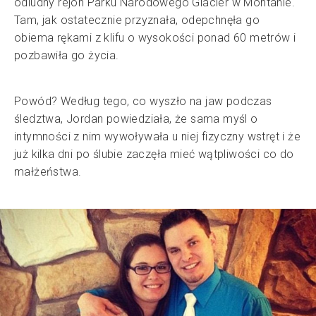
odludny rejon Parku Narodowego Glacier w Montanie.
Tam, jak ostatecznie przyznała, odepchnęła go
obiema rękami z klifu o wysokości ponad 60 metrów i
pozbawiła go życia.
Powód? Według tego, co wyszło na jaw podczas
śledztwa, Jordan powiedziała, że sama myśl o
intymności z nim wywoływała u niej fizyczny wstręt i że
już kilka dni po ślubie zaczęła mieć wątpliwości co do
małżeństwa.