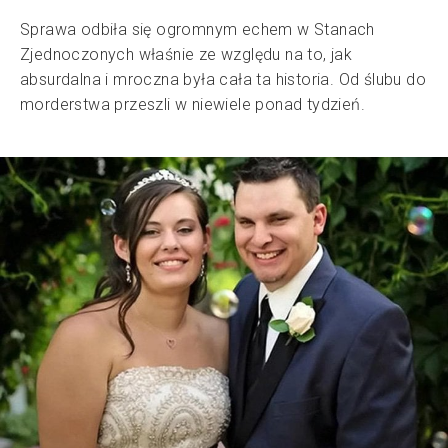
Sprawa odbiła się ogromnym echem w Stanach
Zjednoczonych właśnie ze względu na to, jak
absurdalna i mroczna była cała ta historia. Od ślubu do
morderstwa przeszli w niewiele ponad tydzień.