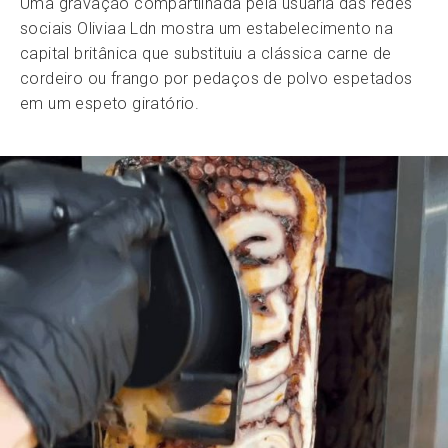
Uma gravação compartilhada pela usuária das redes
sociais Oliviaa Ldn mostra um estabelecimento na
capital britânica que substituiu a clássica carne de
cordeiro ou frango por pedaços de polvo espetados
em um espeto giratório.