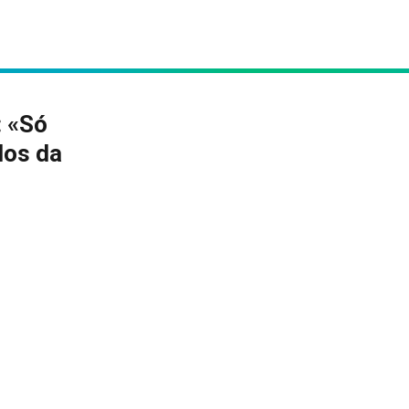
: «Só
los da