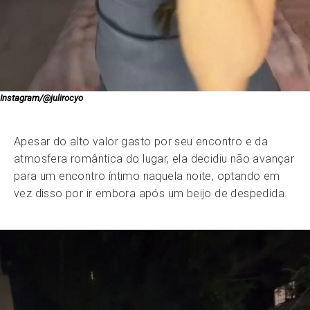
Instagram/@julirocyo
Apesar do alto valor gasto por seu encontro e da
atmosfera romântica do lugar, ela decidiu não avançar
para um encontro íntimo naquela noite, optando em
vez disso por ir embora após um beijo de despedida.