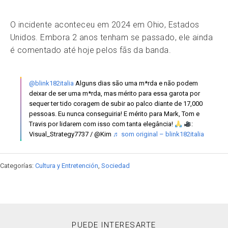
O incidente aconteceu em 2024 em Ohio, Estados
Unidos. Embora 2 anos tenham se passado, ele ainda
é comentado até hoje pelos fãs da banda.
@blink182italia
Alguns dias são uma m*rda e não podem
deixar de ser uma m*rda, mas mérito para essa garota por
sequer ter tido coragem de subir ao palco diante de 17,000
pessoas. Eu nunca conseguiria! E mérito para Mark, Tom e
Travis por lidarem com isso com tanta elegância!
:
Visual_Strategy7737 / @Kim
♬ som original – blink182italia
Categorías:
Cultura y Entretención
,
Sociedad
PUEDE INTERESARTE