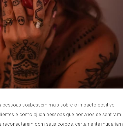
as pessoas soubessem mais sobre o impacto positivo
lientes e como ajuda pessoas que por anos se sentiram
 se reconectarem com seus corpos, certamente mudariam