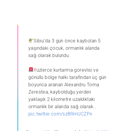
Sibiu’da 3 gün önce kaybolan 5
yaşındaki çocuk, ormanlık alanda
sağ olarak bulundu.
Yüzlerce kurtarma görevlisi ve
gönüllü bölge halkı tarafından üç gün
boyunca aranan Alexandru Toma
Zerestea, kaybolduğu yerden
yaklaşık 2 kilometre uzaklıktaki
ormanlık bir alanda sağ olarak…
pic.twitter.com/sz8RmUCZPn