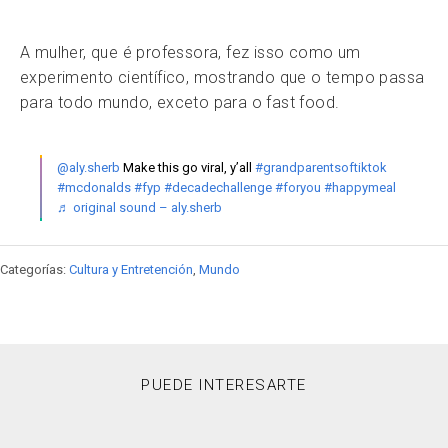
A mulher, que é professora, fez isso como um
experimento científico, mostrando que o tempo passa
para todo mundo, exceto para o fast food.
@aly.sherb
Make this go viral, y’all
#grandparentsoftiktok
#mcdonalds
#fyp
#decadechallenge
#foryou
#happymeal
♬ original sound – aly.sherb
Categorías:
Cultura y Entretención
,
Mundo
PUEDE INTERESARTE