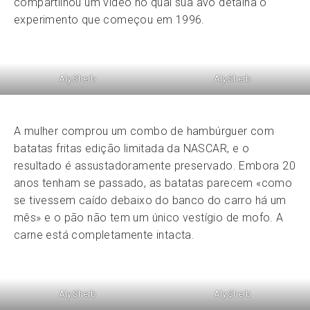
compartilhou um vídeo no qual sua avó detalha o
experimento que começou em 1996.
Aly.Sherb
Aly.Sherb
A mulher comprou um combo de hambúrguer com
batatas fritas edição limitada da NASCAR, e o
resultado é assustadoramente preservado. Embora 20
anos tenham se passado, as batatas parecem «como
se tivessem caído debaixo do banco do carro há um
mês» e o pão não tem um único vestígio de mofo. A
carne está completamente intacta.
Aly.Sherb
Aly.Sherb