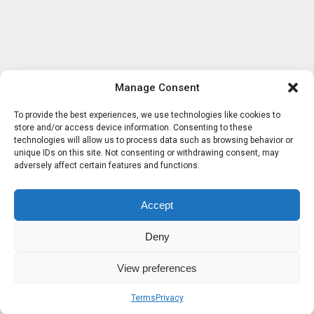
Manage Consent
To provide the best experiences, we use technologies like cookies to
store and/or access device information. Consenting to these
technologies will allow us to process data such as browsing behavior or
unique IDs on this site. Not consenting or withdrawing consent, may
adversely affect certain features and functions.
Accept
Deny
View preferences
Terms
Privacy
Sobre nosotros
Términos
Privacidad