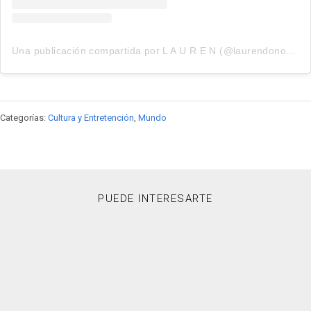
Una publicación compartida por L A U R E N (@laurendonovantv)
Categorías:
Cultura y Entretención
,
Mundo
PUEDE INTERESARTE