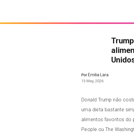
Trump 
alimen
Unido
Emilia Lara
Por
13 May, 2026
Donald Trump não costu
uma dieta bastante sim
alimentos favoritos do
People ou The Washing