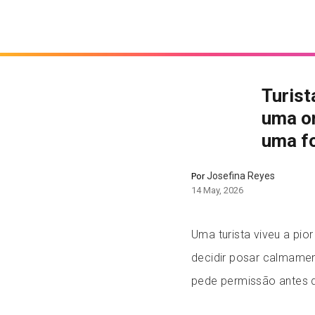
Turist
uma on
uma f
Josefina Reyes
Por
14 May, 2026
Uma turista viveu a pio
decidir posar calmame
pede permissão antes 