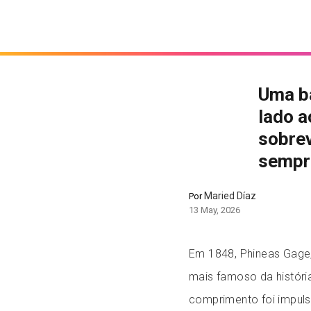
Uma ba
lado a
sobre
sempr
Maried Díaz
Por
13 May, 2026
Em 1848, Phineas Gage,
mais famoso da históri
comprimento foi impul