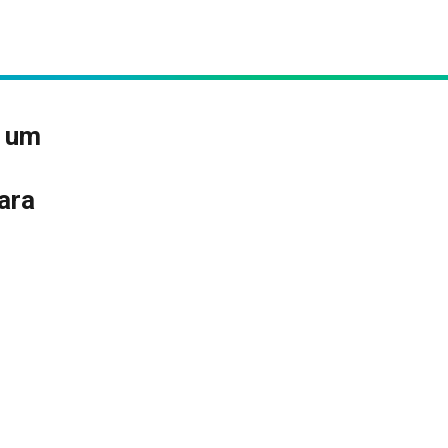
e um
ara