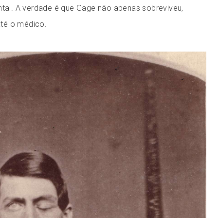
ontal. A verdade é que Gage não apenas sobreviveu,
té o médico.