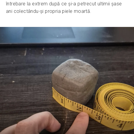
întrebare la extrem după ce și-a petrecut ultimii șase
ani colectându-și propria piele moartă.