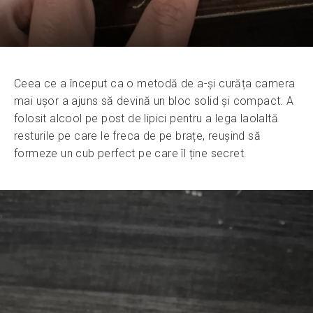
Ceea ce a început ca o metodă de a-și curăța camera
mai ușor a ajuns să devină un bloc solid și compact. A
folosit alcool pe post de lipici pentru a lega laolaltă
resturile pe care le freca de pe brațe, reușind să
formeze un cub perfect pe care îl ține secret.