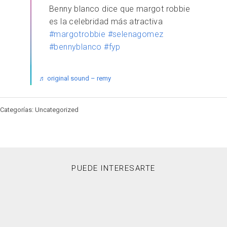
Benny blanco dice que margot robbie
es la celebridad más atractiva
#margotrobbie
#selenagomez
#bennyblanco
#fyp
♬ original sound – remy
Categorías: Uncategorized
PUEDE INTERESARTE