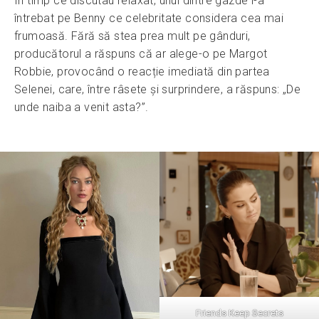
În timp ce discutau relaxat, unul dintre gazde l-a
întrebat pe Benny ce celebritate considera cea mai
frumoasă. Fără să stea prea mult pe gânduri,
producătorul a răspuns că ar alege-o pe Margot
Robbie, provocând o reacție imediată din partea
Selenei, care, între râsete și surprindere, a răspuns: „De
unde naiba a venit asta?”.
Friends Keep Secrets