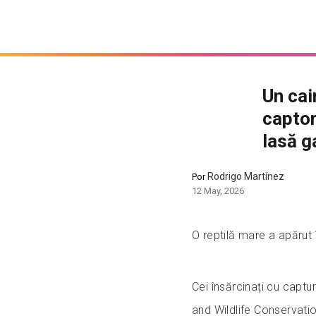
Un cai
captor
lasă g
Rodrigo Martínez
Por
12 May, 2026
O reptilă mare a apărut î
Cei însărcinați cu captura
and Wildlife Conservati