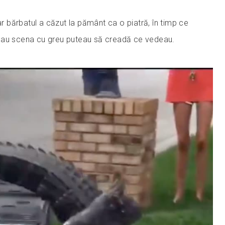
iar bărbatul a căzut la pământ ca o piatră, în timp ce
priveau scena cu greu puteau să creadă ce vedeau.