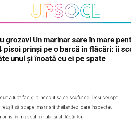
u grozav! Un marinar sare în mare pent
 pisoi prinși pe o barcă în flăcări: îi s
âte unul și înoată cu ei pe spate
uit a luat foc și a început să se scufunde. Deși cei opt
 reușit să scape, marinarii thailandezi care inspectau
prinși în mijlocul fumului și al flăcărilor.