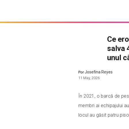
Ce ero
salva 4
unul c
Josefina Reyes
Por
11 May, 2026
În 2021, o barcă de pesc
membri ai echipajului au
locul au găsit patru pisoi 