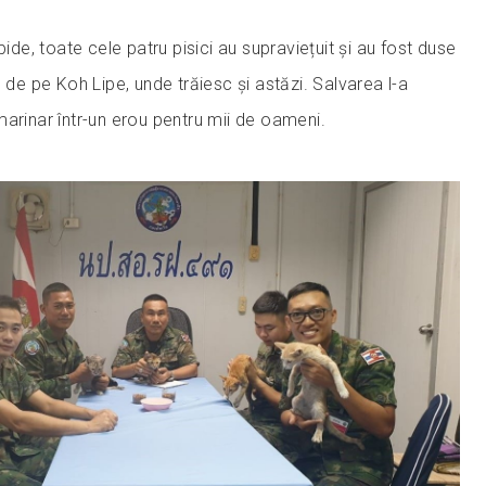
pide, toate cele patru pisici au supraviețuit și au fost duse
ă de pe Koh Lipe, unde trăiesc și astăzi. Salvarea l-a
arinar într-un erou pentru mii de oameni.