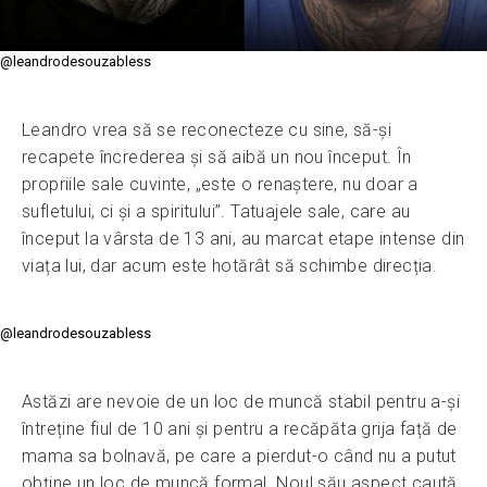
@leandrodesouzabless
Leandro vrea să se reconecteze cu sine, să-și
recapete încrederea și să aibă un nou început. În
propriile sale cuvinte, „este o renaștere, nu doar a
sufletului, ci și a spiritului”. Tatuajele sale, care au
început la vârsta de 13 ani, au marcat etape intense din
viața lui, dar acum este hotărât să schimbe direcția.
@leandrodesouzabless
Astăzi are nevoie de un loc de muncă stabil pentru a-și
întreține fiul de 10 ani și pentru a recăpăta grija față de
mama sa bolnavă, pe care a pierdut-o când nu a putut
obține un loc de muncă formal. Noul său aspect caută