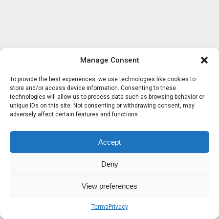
Manage Consent
To provide the best experiences, we use technologies like cookies to
store and/or access device information. Consenting to these
technologies will allow us to process data such as browsing behavior or
unique IDs on this site. Not consenting or withdrawing consent, may
adversely affect certain features and functions.
Accept
Deny
View preferences
Terms
Privacy
Sobre nosotros
Términos
Privacidad