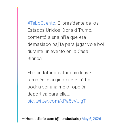
#TeLoCuento
: El presidente de los
Estados Unidos, Donald Trump,
comentó a una niña que era
demasiado bajita para jugar voleibol
durante un evento en la Casa
Blanca.
El mandatario estadounidense
también le sugirió que el fútbol
podría ser una mejor opción
deportiva para ella…
pic.twitter.com/kPa5vVJlgT
— Hondudiario.com (@hondudiario)
May 6, 2026