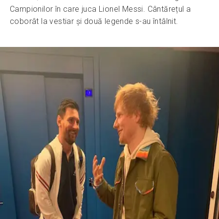
Campionilor în care juca Lionel Messi. Cântărețul a
coborât la vestiar și două legende s-au întâlnit.