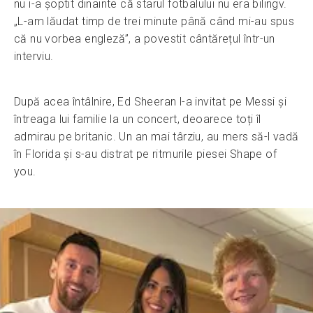
nu i-a șoptit dinainte că starul fotbalului nu era bilingv.
„L-am lăudat timp de trei minute până când mi-au spus
că nu vorbea engleză”, a povestit cântărețul într-un
interviu.
După acea întâlnire, Ed Sheeran l-a invitat pe Messi și
întreaga lui familie la un concert, deoarece toți îl
admirau pe britanic. Un an mai târziu, au mers să-l vadă
în Florida și s-au distrat pe ritmurile piesei Shape of
you.