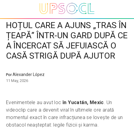
HOȚUL CARE A AJUNS „TRAS ÎN
ȚEAPĂ” ÎNTR-UN GARD DUPĂ CE
A ÎNCERCAT SĂ JEFUIASCĂ O
CASĂ STRIGĂ DUPĂ AJUTOR
Alexander López
Por
11 May, 2026
Evenimentele au avut loc
în Yucatán, Mexic
. Un
videoclip care a devenit viral în ultimele ore arată
momentul exact în care infracțiunea se lovește de un
obstacol neașteptat: legile fizicii și karma.