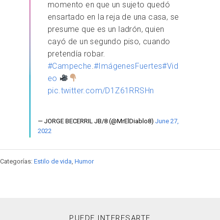
momento en que un sujeto quedó
ensartado en la reja de una casa, se
presume que es un ladrón, quien
cayó de un segundo piso, cuando
pretendía robar.
#Campeche
.
#ImágenesFuertes
#Vid
eo
pic.twitter.com/D1Z61RRSHn
— JORGE BECERRIL JB/8 (@MrElDiablo8)
June 27,
2022
Categorías:
Estilo de vida
,
Humor
PUEDE INTERESARTE