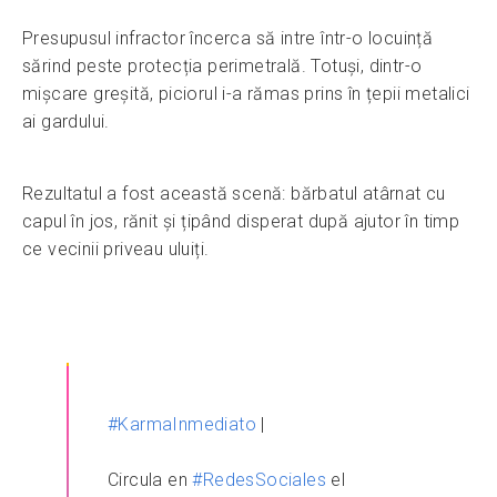
Presupusul infractor încerca să intre într-o locuință
sărind peste protecția perimetrală. Totuși, dintr-o
mișcare greșită, piciorul i-a rămas prins în țepii metalici
ai gardului.
Rezultatul a fost această scenă: bărbatul atârnat cu
capul în jos, rănit și țipând disperat după ajutor în timp
ce vecinii priveau uluiți.
#KarmaInmediato
|
Circula en
#RedesSociales
el