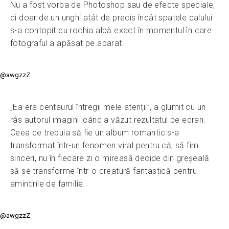
Nu a fost vorba de Photoshop sau de efecte speciale,
ci doar de un unghi atât de precis încât spatele calului
s-a contopit cu rochia albă exact în momentul în care
fotograful a apăsat pe aparat.
@awgzzZ
„Ea era centaurul întregii mele atenții”, a glumit cu un
râs autorul imaginii când a văzut rezultatul pe ecran.
Ceea ce trebuia să fie un album romantic s-a
transformat într-un fenomen viral pentru că, să fim
sinceri, nu în fiecare zi o mireasă decide din greșeală
să se transforme într-o creatură fantastică pentru
amintirile de familie.
@awgzzZ