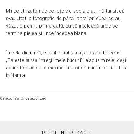
Mii de utilizatori de pe rețelele sociale au mărturisit că
s-au uitat la fotografie de până la trei ori după ce au
văzut-o pentru prima dată, ca să înțeleagă unde se
termina pielea și unde începea blana.
În cele din urmă, cuplul a luat situația foarte filozofic:
„Ea este sursa întregii mele bucurii”, a spus mirele, deși
acum trebuie să le explice tuturor că nunta lor nu a fost
în Narnia.
Categorías: Uncategorized
PUEDE INTERESARTE