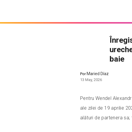
Înregi
ureche
baie
Maried Díaz
Por
13 May, 2026
Pentru Wendel Alexandre 
ale zilei de 19 aprilie 
alături de partenera sa; 