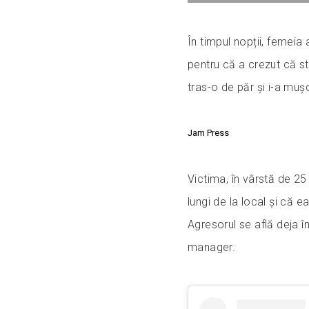
În timpul nopții, femeia 
pentru că a crezut că s
tras-o de păr și i-a mu
Jam Press
Victima, în vârstă de 25 
lungi de la local și că 
Agresorul se află deja în
manager.