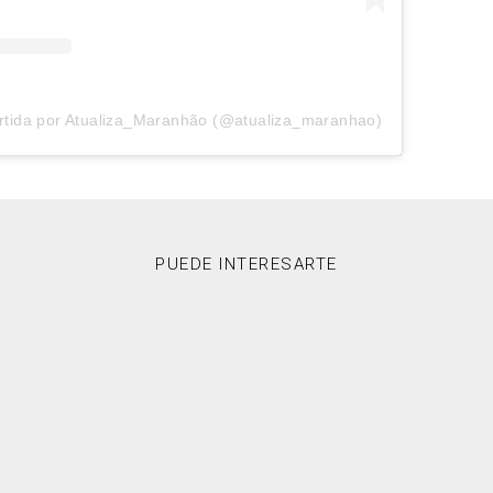
rtida por Atualiza_Maranhão (@atualiza_maranhao)
PUEDE INTERESARTE