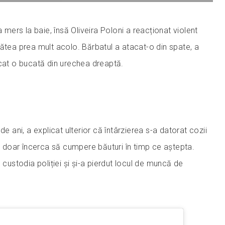
a mers la baie, însă Oliveira Poloni a reacționat violent
tătea prea mult acolo. Bărbatul a atacat-o din spate, a
șcat o bucată din urechea dreaptă.
de ani, a explicat ulterior că întârzierea s-a datorat cozii
ea doar încerca să cumpere băuturi în timp ce aștepta.
 custodia poliției și și-a pierdut locul de muncă de